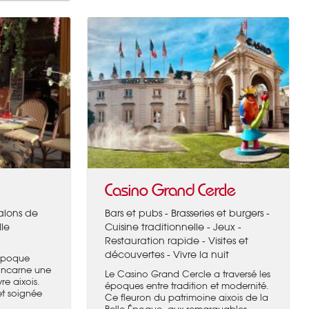
Casino Grand Cercle
salons de
Bars et pubs - Brasseries et burgers -
lle
Cuisine traditionnelle - Jeux -
Restauration rapide - Visites et
découvertes - Vivre la nuit
 Epoque
 incarne une
Le Casino Grand Cercle a traversé les
re aixois.
époques entre tradition et modernité.
 et soignée
Ce fleuron du patrimoine aixois de la
Belle Époque, aux remarquables