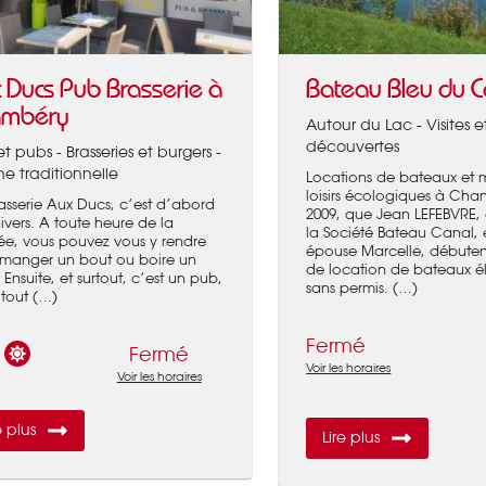
 Ducs Pub Brasserie à
Bateau Bleu du C
ambéry
Autour du Lac - Visites e
découvertes
et pubs - Brasseries et burgers -
ne traditionnelle
Locations de bateaux et m
loisirs écologiques à Cha
asserie Aux Ducs, c’est d’abord
2009, que Jean LEFEBVRE,
ivers. A toute heure de la
la Société Bateau Canal, 
ée, vous pouvez vous y rendre
épouse Marcelle, débutent
manger un bout ou boire un
de location de bateaux él
 Ensuite, et surtout, c’est un pub,
sans permis. (…)
tout (…)
Fermé
Fermé
Voir les horaires
Voir les horaires
e plus
Lire plus