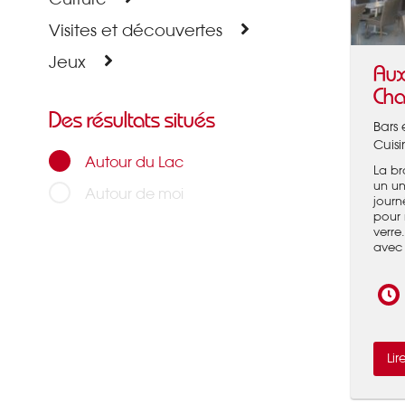
Visites et découvertes
Jeux
Aux
Ch
Des résultats situés
Bars 
Cuisi
Autour du Lac
La br
un un
Autour de moi
journ
pour 
verre.
avec 
Lir