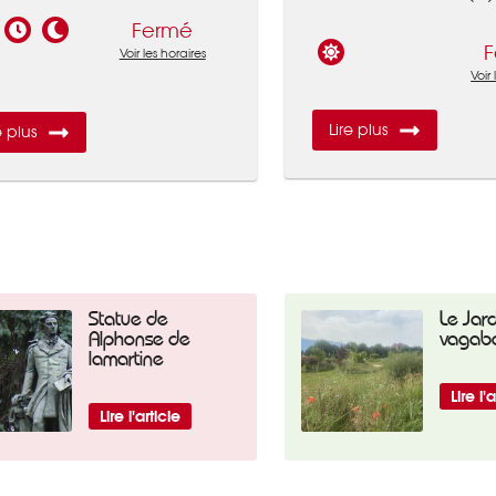
Fermé
F
Voir les horaires
Voir
Lire plus
e plus
Statue de
Le Jard
Alphonse de
vagab
lamartine
Lire l'
Lire l'article