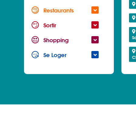
Restaurants
Sortir
S
Shopping
Se Loger
C