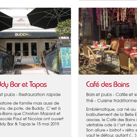
dy Bar et Tapas
Café des Bains
et pubs - Restauration rapide
Bars et pubs - Cafés et 
thé - Cuisine traditionne
istoire de famille mais aussi de
ns, de pote, de Buddy. C’est à
Emblématique, car né au
es-Bains que Christian Mazard et
balbutiement de la Belle
ssociés Paul et Nicolas ont ouvert
aixoise, le Café des Bains
ddy Bar & Tapas le 15 mai 2019.
véritable ode à l’art de viv
Son allure « bistrot » rétro
vaut le détour, autant (…)