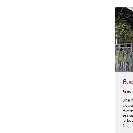
Bud
Bars 
Une h
copai
Aix-l
ses a
le Bu
(…)