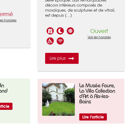
décors intérieurs composés de
mosaïques, de sculptures et de vitrail,
ermé
est depuis (…)
 les horaires
Ouvert
Voir les horaires
Lire plus
in
Le Musée Faure,
ond
La Villa Collection
d’Art à Aix-les-
Bains
article
Lire l'article